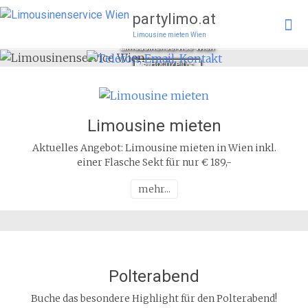
partylimo.at
Limousine mieten Wien
Skip 
Limousinenservice Wien
cont
Hochzeit
Buchen ab 150€
Club Packages
Hochzeit - Angebote
Polterabend
Club Package - Angebote
Polterabend - Angebote
Limousine mieten
Aktuelles Angebot: Limousine mieten in Wien inkl.
einer Flasche Sekt für nur € 189,-
mehr...
Polterabend
Buche das besondere Highlight für den Polterabend!